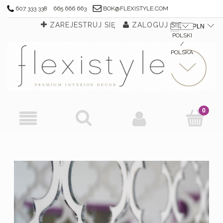
607 333 338
665 666 663
BOK@FLEXISTYLE.COM
ZAREJESTRUJ SIĘ
ZALOGUJ SIĘ