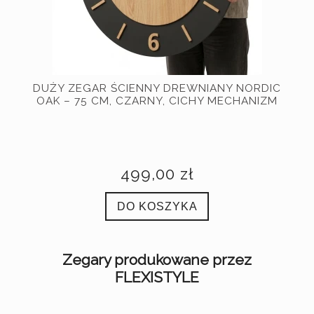
75
DUŻY ZEGAR ŚCIENNY DREWNIANY NORDIC
DU
NY
OAK – 75 CM, CZARNY, CICHY MECHANIZM
7
499,00 zł
DO KOSZYKA
Zegary produkowane przez
FLEXISTYLE