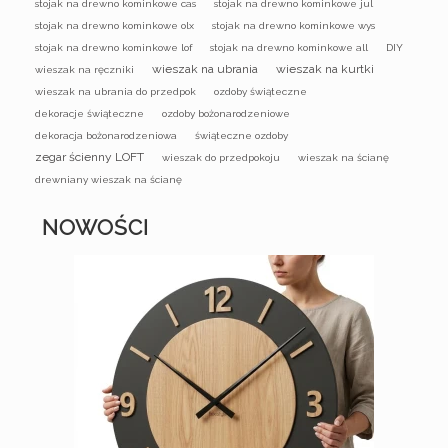
stojak na drewno kominkowe cas
stojak na drewno kominkowe jul
stojak na drewno kominkowe olx
stojak na drewno kominkowe wys
stojak na drewno kominkowe lof
stojak na drewno kominkowe all
DIY
wieszak na ubrania
wieszak na kurtki
wieszak na ręczniki
wieszak na ubrania do przedpok
ozdoby świąteczne
dekoracje świąteczne
ozdoby bożonarodzeniowe
dekoracja bożonarodzeniowa
świąteczne ozdoby
zegar ścienny LOFT
wieszak do przedpokoju
wieszak na ścianę
drewniany wieszak na ścianę
NOWOŚCI