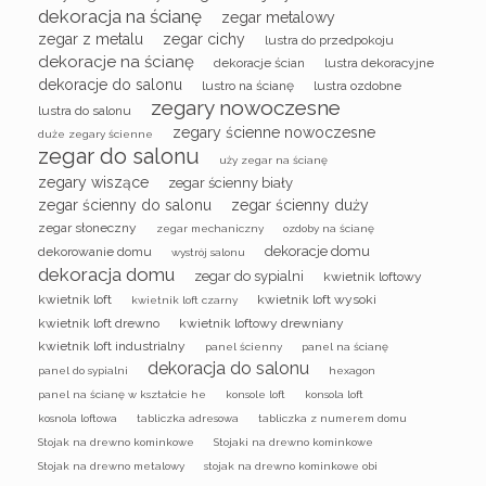
dekoracja na ścianę
zegar metalowy
zegar z metalu
zegar cichy
lustra do przedpokoju
dekoracje na ścianę
dekoracje ścian
lustra dekoracyjne
dekoracje do salonu
lustro na ścianę
lustra ozdobne
zegary nowoczesne
lustra do salonu
zegary ścienne nowoczesne
duże zegary ścienne
zegar do salonu
uży zegar na ścianę
zegary wiszące
zegar ścienny biały
zegar ścienny do salonu
zegar ścienny duży
zegar słoneczny
zegar mechaniczny
ozdoby na ścianę
dekoracje domu
dekorowanie domu
wystrój salonu
dekoracja domu
zegar do sypialni
kwietnik loftowy
kwietnik loft
kwietnik loft wysoki
kwietnik loft czarny
kwietnik loft drewno
kwietnik loftowy drewniany
kwietnik loft industrialny
panel ścienny
panel na ścianę
dekoracja do salonu
panel do sypialni
hexagon
panel na ścianę w kształcie he
konsole loft
konsola loft
kosnola loftowa
tabliczka adresowa
tabliczka z numerem domu
Stojak na drewno kominkowe
Stojaki na drewno kominkowe
Stojak na drewno metalowy
stojak na drewno kominkowe obi