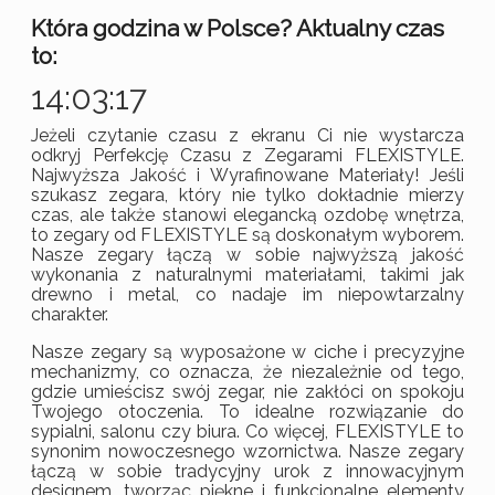
Która godzina w Polsce? Aktualny czas
to:
14:03:18
Jeżeli czytanie czasu z ekranu Ci nie wystarcza
odkryj Perfekcję Czasu z Zegarami FLEXISTYLE.
Najwyższa Jakość i Wyrafinowane Materiały! Jeśli
szukasz zegara, który nie tylko dokładnie mierzy
czas, ale także stanowi elegancką ozdobę wnętrza,
to zegary od FLEXISTYLE są doskonałym wyborem.
Nasze zegary łączą w sobie najwyższą jakość
wykonania z naturalnymi materiałami, takimi jak
drewno i metal, co nadaje im niepowtarzalny
charakter.
Nasze zegary są wyposażone w ciche i precyzyjne
mechanizmy, co oznacza, że niezależnie od tego,
gdzie umieścisz swój zegar, nie zakłóci on spokoju
Twojego otoczenia. To idealne rozwiązanie do
sypialni, salonu czy biura. Co więcej, FLEXISTYLE to
synonim nowoczesnego wzornictwa. Nasze zegary
łączą w sobie tradycyjny urok z innowacyjnym
designem, tworząc piękne i funkcjonalne elementy