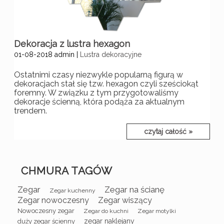
Dekoracja z lustra hexagon
01-08-2018
admin
|
Lustra dekoracyjne
Ostatnimi czasy niezwykle popularną figurą w
dekoracjach stał się tzw. hexagon czyli sześciokąt
foremny. W związku z tym przygotowaliśmy
dekoracje ścienną, która podąża za aktualnym
trendem.
czytaj całość »
CHMURA TAGÓW
Zegar
Zegar na ścianę
Zegar kuchenny
Zegar nowoczesny
Zegar wiszący
Nowoczesny zegar
Zegar do kuchni
Zegar motylki
zegar naklejany
duży zegar ścienny