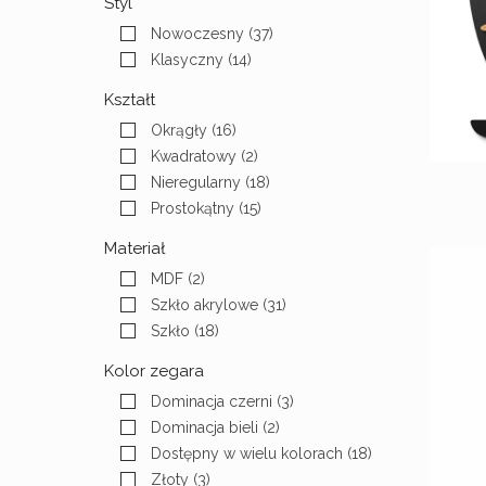
Styl
Nowoczesny
(37)
Klasyczny
(14)
Kształt
Okrągły
(16)
Kwadratowy
(2)
Nieregularny
(18)
Prostokątny
(15)
Materiał
MDF
(2)
Szkło akrylowe
(31)
Szkło
(18)
Kolor zegara
Dominacja czerni
(3)
Dominacja bieli
(2)
Dostępny w wielu kolorach
(18)
Złoty
(3)