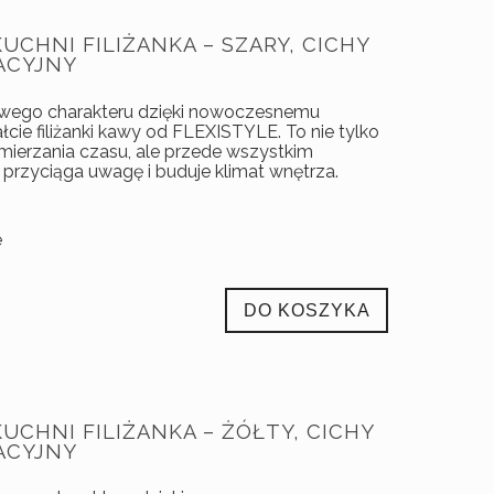
UCHNI FILIŻANKA – SZARY, CICHY
ACYJNY
owego charakteru dzięki nowoczesnemu
cie filiżanki kawy od FLEXISTYLE. To nie tylko
mierzania czasu, ale przede wszystkim
 przyciąga uwagę i buduje klimat wnętrza.
e
DO KOSZYKA
UCHNI FILIŻANKA – ŻÓŁTY, CICHY
ACYJNY