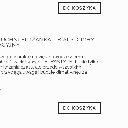
DO KOSZYKA
UCHNI FILIŻANKA – BIAŁY, CICHY
ACYJNY
owego charakteru dzięki nowoczesnemu
cie filiżanki kawy od FLEXISTYLE. To nie tylko
mierzania czasu, ale przede wszystkim
 przyciąga uwagę i buduje klimat wnętrza.
e
DO KOSZYKA