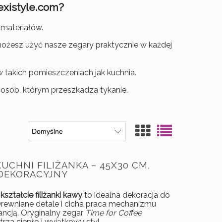
existyle
.com?
 materiałów.
ożesz użyć nasze zegary praktycznie w każdej
 w takich pomieszczeniach jak kuchnia.
 osób, którym przeszkadza tykanie.
UCHNI FILIŻANKA – 45X30 CM,
 DEKORACYJNY
ształcie filiżanki kawy
to idealna dekoracja do
. Drewniane detale i cicha praca mechanizmu
ancją. Oryginalny zegar
Time for Coffee
za ciepło i wyjątkowy styl.