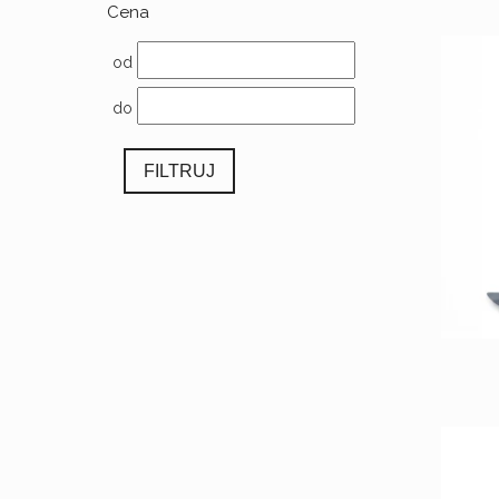
Cena
od
do
FILTRUJ