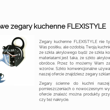
POZOSTAŁE DEKORACJE
NOWOŚCI
owe zegary kuchenne FLEXISTYLE
Zegary kuchenne FLEXISTYLE nie ty
Was posiłku, ale ozdobią Twoją kuchn
ze szkła akrylowego bądź ze szkła k
materiałami jest taka, że szkło akrylo
obróbce. Przez to możemy Wam zap
wzorów. Szkło konwencjonalne uży
naszej ofercie znajdziesz zegary szkla
Zegary ścienne do kuchni nasze
pomieszczeniach o nowoczesnym wygląd
ofercie znaleźć można produkty prz
czy też nakrycie.