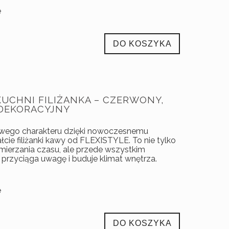
e
DO KOSZYKA
KUCHNI FILIŻANKA – CZERWONY,
 DEKORACYJNY
owego charakteru dzięki nowoczesnemu
cie filiżanki kawy od FLEXISTYLE. To nie tylko
mierzania czasu, ale przede wszystkim
 przyciąga uwagę i buduje klimat wnętrza.
e
DO KOSZYKA