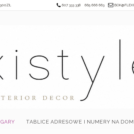
300ZŁ
607 333 338
665 666 663
BOK@FLEXI
EGARY
TABLICE ADRESOWE I NUMERY NA DOM