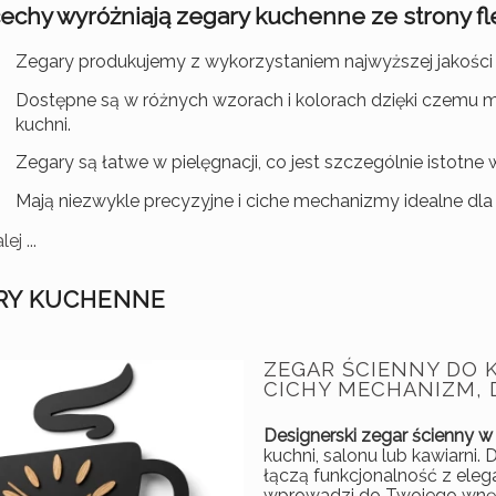
cechy wyróżniają zegary kuchenne ze strony
fl
Zegary produkujemy z wykorzystaniem najwyższej jakości
Dostępne są w różnych wzorach i kolorach dzięki czemu m
kuchni.
Zegary są łatwe w pielęgnacji, co jest szczególnie istotne
Mają niezwykle precyzyjne i ciche mechanizmy idealne dla
ej ...
RY KUCHENNE
ZEGAR ŚCIENNY DO K
CICHY MECHANIZM,
Designerski zegar ścienny w k
kuchni, salonu lub kawiarni
łączą funkcjonalność z eleg
wprowadzi do Twojego wnętr