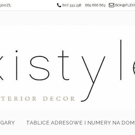
300ZŁ
607 333 338
665 666 663
BOK@FLEXI
EGARY
TABLICE ADRESOWE I NUMERY NA DOM