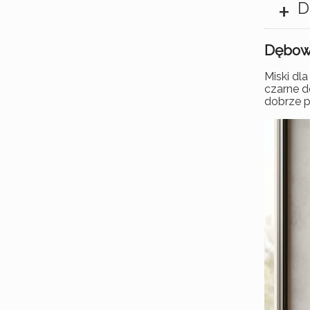
+
D
Dębowe
Miski dl
czarne d
dobrze p