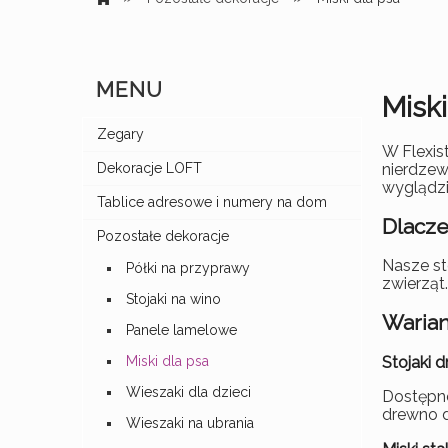
MENU
Miski
Zegary
W Flexis
nierdzew
Dekoracje LOFT
wyglądzi
Tablice adresowe i numery na dom
Dlacze
Pozostałe dekoracje
Nasze st
Półki na przyprawy
zwierząt.
Stojaki na wino
Warian
Panele lamelowe
Stojaki 
Miski dla psa
Wieszaki dla dzieci
Dostępne
drewno d
Wieszaki na ubrania