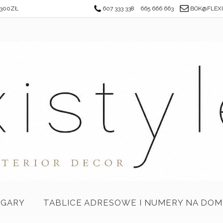
300ZŁ
607 333 338
665 666 663
BOK@FLEXI
EGARY
TABLICE ADRESOWE I NUMERY NA DOM