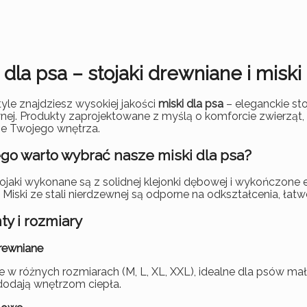
POZOSTAŁE DEKORACJE
NOWOŚCI
 dla psa – stojaki drewniane i miski
tyle znajdziesz wysokiej jakości
miski dla psa
– eleganckie sto
nej. Produkty zaprojektowane z myślą o komforcie zwierząt,
e Twojego wnętrza.
go warto wybrać nasze miski dla psa?
ojaki wykonane są z solidnej klejonki dębowej i wykończone
 Miski ze stali nierdzewnej są odporne na odkształcenia, łatw
ty i rozmiary
drewniane
 w różnych rozmiarach (M, L, XL, XXL), idealne dla psów mały
odają wnętrzom ciepła.