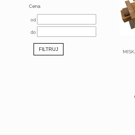
Cena
od
do
FILTRUJ
MISK