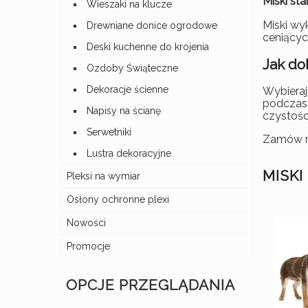
Miski st
Wieszaki na klucze
Miski wy
Drewniane donice ogrodowe
ceniącyc
Deski kuchenne do krojenia
Jak do
Ozdoby Świąteczne
Dekoracje ścienne
Wybieraj
podczas 
Napisy na ścianę
czystośc
Serwetniki
Zamów mi
Lustra dekoracyjne
MISKI
Pleksi na wymiar
Osłony ochronne plexi
Nowości
Promocje
OPCJE PRZEGLĄDANIA