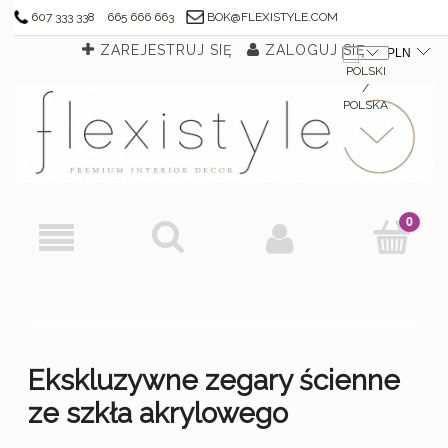
607 333 338
665 666 663
BOK@FLEXISTYLE.COM
ZAREJESTRUJ SIĘ
ZALOGUJ SIĘ
Ekskluzywne zegary ścienne
ze szkła akrylowego