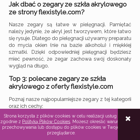
Jak dbać o zegary ze szkła akrylowego
ze strony flexistyle.com?
Nasze zegary są łatwe w pielęgnacji. Pamiętać
należy jedynie, że akryl jest tworzywem, które łatwo
się rysuje. Dlatego do pielęgnacji używamy preparatu
do mycia okien (nie na bazie alkoholu) i miękkiej
szmatki. Dzięki odpowiedniej pielęgnacji będziesz
mieć pewność, że zegar zachowa swój doskonały
wygląd na długo.
Top 3: polecane zegary ze szkła
akrylowego z oferty flexistyle.com
Poznaj nasze najpopularniejsze zegary z tej kategorii
oraz ich cechy:
Strona korzysta z plików cookies w celu realizacji usług i
zgodnie z
Polityką Plików Cookies
. Możesz określić warunki
przechowywania lub dostępu do plików cookies w Twojej
przeglądarce.