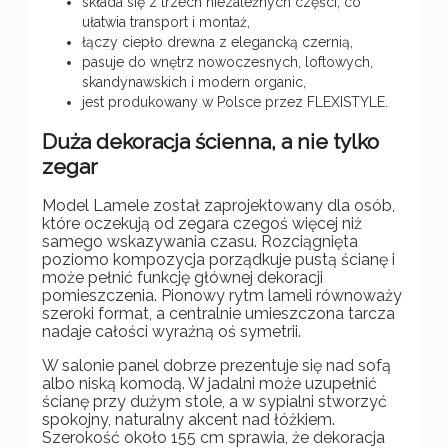
składa się z trzech niezależnych części, co
ułatwia transport i montaż,
łączy ciepło drewna z elegancką czernią,
pasuje do wnętrz nowoczesnych, loftowych,
skandynawskich i modern organic,
jest produkowany w Polsce przez FLEXISTYLE.
Duża dekoracja ścienna, a nie tylko
zegar
Model Lamele został zaprojektowany dla osób,
które oczekują od zegara czegoś więcej niż
samego wskazywania czasu. Rozciągnięta
poziomo kompozycja porządkuje pustą ścianę i
może pełnić funkcję głównej dekoracji
pomieszczenia. Pionowy rytm lameli równoważy
szeroki format, a centralnie umieszczona tarcza
nadaje całości wyraźną oś symetrii.
W salonie panel dobrze prezentuje się nad sofą
albo niską komodą. W jadalni może uzupełnić
ścianę przy dużym stole, a w sypialni stworzyć
spokojny, naturalny akcent nad łóżkiem.
Szerokość około 155 cm sprawia, że dekoracja