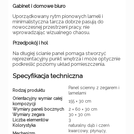
Gabinet i domowe biuro
Uporządkowany rytm pionowych lameli i
minimalistyczna tarcza dobrze pasują do
nowoczesnej przestrzeni pracy, nie
wprowadzając wizualnego chaosu.
Przedpokój i hol
Na długiej ścianie panel pomaga stworzyć
reprezentacyjny punkt wnętrza i może optycznie
podkreślić poziomy układ pomieszczenia.
Specyfikacja techniczna
Panel ścienny z zegarem i
Rodzaj produktu
lamelami
Orientacyjny wymiar całej
155 × 30 cm
kompozycji
Wymiary paneli bocznych
2 × 60 × 30 cm
Wymiary zegara
30 × 30 cm
Liczba elementów
3
Kolorystyka
naturalny dąb i czerń
kwarcowy, płynący,
Mechanizm