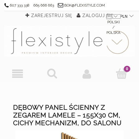
607 333 338
665 666 663
BOK@FLEXISTYLE.COM
ZAREJESTRUJ SIĘ
ZALOGUJ SIĘ
DĘBOWY PANEL ŚCIENNY Z
ZEGAREM LAMELE – 155X30 CM,
CICHY MECHANIZM, DO SALONU