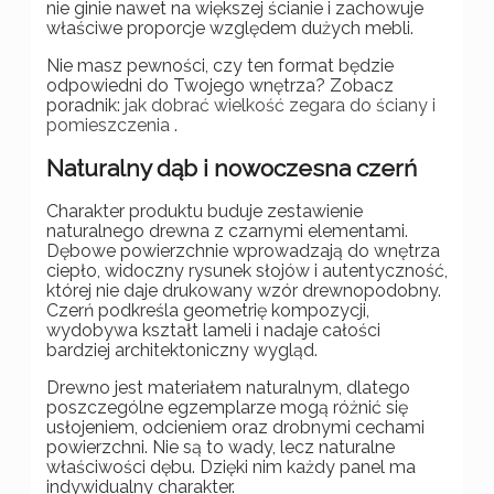
nie ginie nawet na większej ścianie i zachowuje
właściwe proporcje względem dużych mebli.
Nie masz pewności, czy ten format będzie
odpowiedni do Twojego wnętrza? Zobacz
poradnik:
jak dobrać wielkość zegara do ściany i
pomieszczenia
.
Naturalny dąb i nowoczesna czerń
Charakter produktu buduje zestawienie
naturalnego drewna z czarnymi elementami.
Dębowe powierzchnie wprowadzają do wnętrza
ciepło, widoczny rysunek słojów i autentyczność,
której nie daje drukowany wzór drewnopodobny.
Czerń podkreśla geometrię kompozycji,
wydobywa kształt lameli i nadaje całości
bardziej architektoniczny wygląd.
Drewno jest materiałem naturalnym, dlatego
poszczególne egzemplarze mogą różnić się
usłojeniem, odcieniem oraz drobnymi cechami
powierzchni. Nie są to wady, lecz naturalne
właściwości dębu. Dzięki nim każdy panel ma
indywidualny charakter.