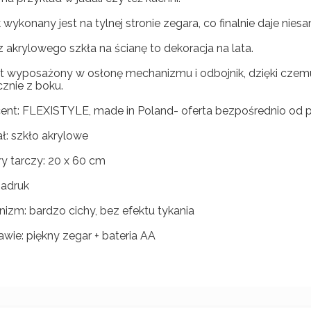
wykonany jest na tylnej stronie zegara, co finalnie daje nies
z akrylowego szkła na ścianę to dekoracja na lata.
t wyposażony w osłonę mechanizmu i odbojnik, dzięki czemu
cznie z boku.
ent: FLEXISTYLE, made in Poland- oferta bezpośrednio od 
ał: szkło akrylowe
y tarczy: 20 x 60 cm
nadruk
izm: bardzo cichy, bez efektu tykania
awie: piękny zegar + bateria AA