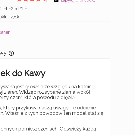
zapytaj o produkt
:
FLEXISTYLE
ktu:
z71k
awy
Cena nie zawiera ewentualnych kosztów
nek do Kawy
płatności
żywana jest głównie ze względu na kofeinę i
j ziaren. Widząc rozsypane ziarna wokół
zy czerń, która powoduje głębię.
, który przykuwa naszą uwagę. Te odcienie
h. Właśnie z tych powodów ten model stał się
ronnych pomieszczeniach. Odświeży każdą