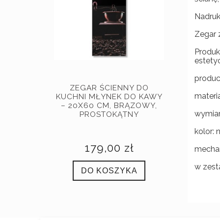
Nadruk 
Zegar 
Produk
estety
produc
ZEGAR ŚCIENNY DO
materi
KUCHNI MŁYNEK DO KAWY
– 20X60 CM, BRĄZOWY,
wymiar
PROSTOKĄTNY
kolor: 
179,00 zł
mechan
w zest
DO KOSZYKA