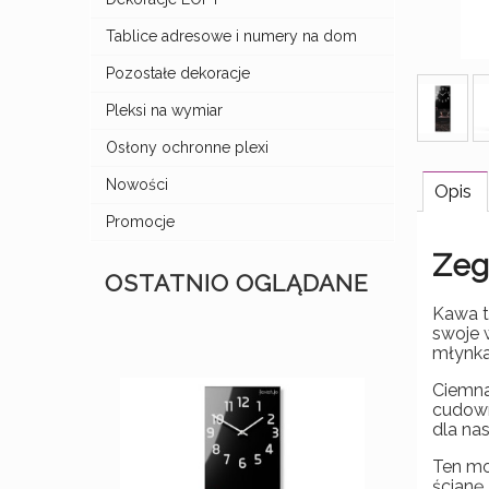
Tablice adresowe i numery na dom
Pozostałe dekoracje
Pleksi na wymiar
Osłony ochronne plexi
Nowości
Opis
Promocje
Zeg
OSTATNIO OGLĄDANE
Kawa t
swoje 
młynka
Ciemna
cudown
dla nas
Ten mo
ścianę,