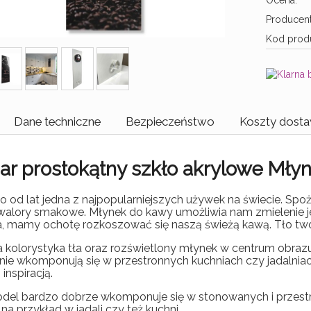
Ocena:
Producent
Kod produ
Dane techniczne
Bezpieczeństwo
Koszty dost
ar prostokątny szkło akrylowe Mły
o od lat jedna z najpopularniejszych używek na świecie. Spo
walory smakowe. Młynek do kawy umożliwia nam zmielenie je
, mamy ochotę rozkoszować się naszą świeżą kawą. Tło twor
 kolorystyka tła oraz rozświetlony młynek w centrum obrazu
ie wkomponują się w przestronnych kuchniach czy jadalniac
 inspiracją.
del bardzo dobrze wkomponuje się w stonowanych i przest
 na przykład w jadali czy też kuchni.