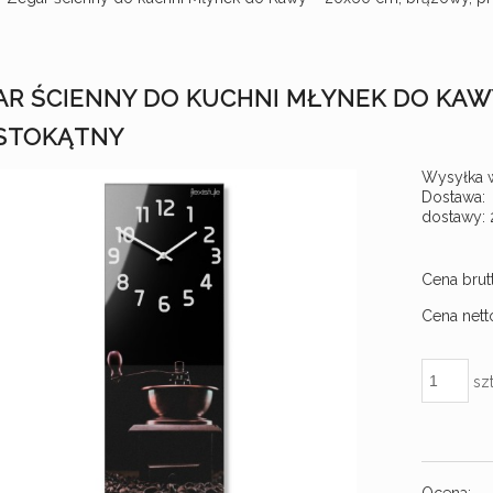
POZOSTAŁE DEKORACJE
NOWOŚCI
AR ŚCIENNY DO KUCHNI MŁYNEK DO KAWY
STOKĄTNY
Wysyłka 
Dostawa:
dostawy: 
Cena nie zawiera ewentualn
Cena brut
płatności
Cena nett
szt