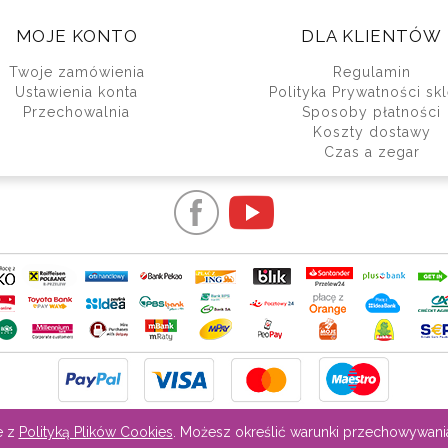
MOJE KONTO
DLA KLIENTÓW
Twoje zamówienia
Regulamin
Ustawienia konta
Polityka Prywatności sk
Przechowalnia
Sposoby płatności
Koszty dostawy
Czas a zegar
e z
Polityką Plików Cookies
. Możesz określić warunki przechowywani
Sklep internetowy Shoper.pl