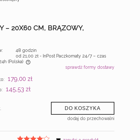
 – 20X60 CM, BRĄZOWY,
w:
48 godzin
od 21,00 zł
- InPost Paczkomaty 24/7 – czas
24h
(Polska)
sprawdź formy dostawy
ych kosztów
179,00 zł
to:
145,53 zł
o:
DO KOSZYKA
.
dodaj do przechowalni