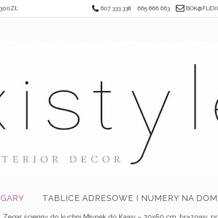
300ZŁ
607 333 338
665 666 663
BOK@FLEXI
EGARY
TABLICE ADRESOWE I NUMERY NA DOM
Zegar ścienny do kuchni Młynek do Kawy – 20x60 cm, brązowy, pr