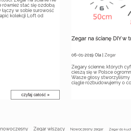
 również stać się ozdobą
ry łączy w sobie surowość
pić kolekcji Loft od
Zegar na ścianę DIY w t
06-01-2019
Ola
|
Zegar
Zegary ścienne, których cy
cieszą się w Polsce ogromn
Wasze głosy stworzyliśmy 
ciągle rozbudowujemy o co
czytaj całość »
 nowoczesny
Zegar wiszący
Nowoczesny zegar
Zegar do kuc