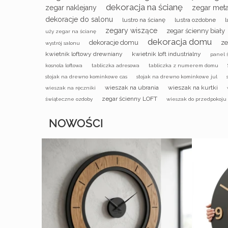
dekoracja na ścianę
zegar naklejany
zegar met
dekoracje do salonu
lustro na ścianę
lustra ozdobne
l
zegary wiszące
zegar ścienny biały
uży zegar na ścianę
dekoracja domu
dekoracje domu
ze
wystrój salonu
kwietnik loftowy drewniany
kwietnik loft industrialny
panel 
kosnola loftowa
tabliczka adresowa
tabliczka z numerem domu
stojak na drewno kominkowe cas
stojak na drewno kominkowe jul
wieszak na ubrania
wieszak na kurtki
wieszak na ręczniki
zegar ścienny LOFT
świąteczne ozdoby
wieszak do przedpokoju
NOWOŚCI