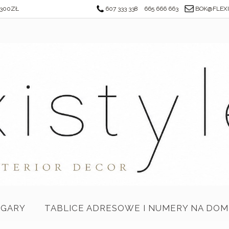
300ZŁ
607 333 338
665 666 663
BOK@FLEXI
EGARY
TABLICE ADRESOWE I NUMERY NA DOM