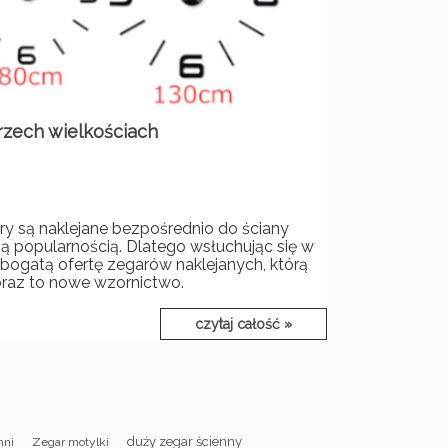
rzech wielkościach
fry są naklejane bezpośrednio do ściany
ą popularnością. Dlatego wsłuchując się w
bogatą ofertę zegarów naklejanych, którą
raz to nowe wzornictwo.
czytaj całość »
duży zegar ścienny
hni
Zegar motylki