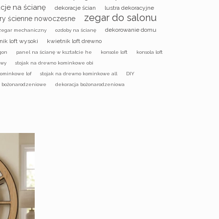
cje na ścianę
dekoracje ścian
lustra dekoracyjne
zegar do salonu
ry ścienne nowoczesne
dekorowanie domu
zegar mechaniczny
ozdoby na ścianę
nik loft wysoki
kwietnik loft drewno
gon
panel na ścianę w kształcie he
konsole loft
konsola loft
owy
stojak na drewno kominkowe obi
kominkowe lof
stojak na drewno kominkowe all
DIY
y bożonarodzeniowe
dekoracja bożonarodzeniowa