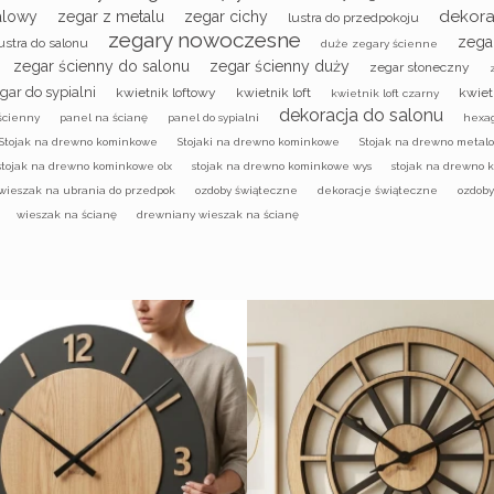
dekora
alowy
zegar z metalu
zegar cichy
lustra do przedpokoju
zegary nowoczesne
zega
ustra do salonu
duże zegary ścienne
zegar ścienny do salonu
zegar ścienny duży
zegar słoneczny
gar do sypialni
kwietnik loftowy
kwietnik loft
kwiet
kwietnik loft czarny
dekoracja do salonu
ścienny
panel na ścianę
panel do sypialni
hexa
Stojak na drewno kominkowe
Stojaki na drewno kominkowe
Stojak na drewno metal
stojak na drewno kominkowe olx
stojak na drewno kominkowe wys
stojak na drewno 
wieszak na ubrania do przedpok
ozdoby świąteczne
dekoracje świąteczne
ozdob
wieszak na ścianę
drewniany wieszak na ścianę