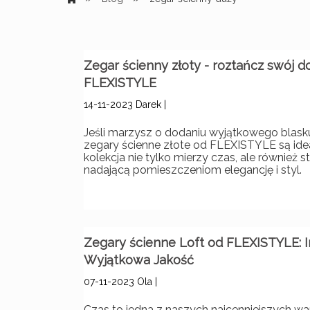
Zegar ścienny złoty - roztańcz swój 
FLEXISTYLE
14-11-2023
Darek
|
Jeśli marzysz o dodaniu wyjątkowego blask
zegary ścienne złote od FLEXISTYLE są id
kolekcja nie tylko mierzy czas, ale również
nadającą pomieszczeniom elegancję i styl.
Zegary ścienne Loft od FLEXISTYLE: In
Wyjątkowa Jakość
07-11-2023
Ola
|
Czas to jedna z naszych najcenniejszych wart