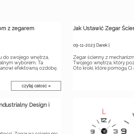
POZOSTAŁE DEKORACJE
NOWOŚCI
dom z zegarem
Jak Ustawić Zegar Śc
09-11-2023
Darek
|
u do swojego wnętrza,
Zegar ścienny z mechaniz
ealnym wyborem. Ta
Twojego wnętrza, który poz
 stanowi efektowną ozdobę,
Oto kroki, które pomogą Ci 
czytaj całość »
dustrialny Design i
ości. Zegar na ścianie nie