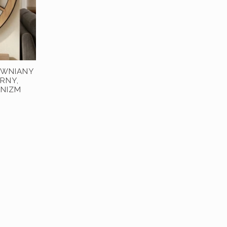
EWNIANY
ARNY,
ANIZM