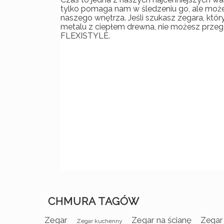
tylko pomaga nam w śledzeniu go, ale może
naszego wnętrza. Jeśli szukasz zegara, któ
metalu z ciepłem drewna, nie możesz przega
FLEXISTYLE.
CHMURA TAGÓW
Zegar
Zegar na ścianę
Zegar
Zegar kuchenny